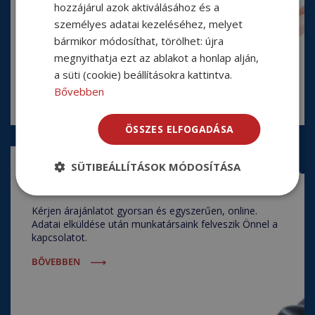
hozzájárul azok aktiválásához és a
személyes adatai kezeléséhez, melyet
bármikor módosíthat, törölhet: újra
megnyithatja ezt az ablakot a honlap alján,
a süti (cookie) beállításokra kattintva.
Bővebben
ÖSSZES ELFOGADÁSA
SÜTIBEÁLLÍTÁSOK MÓDOSÍTÁSA
Ajánlatkérés
Kérjen árajánlatot gyorsan és egyszerűen, online.
Adatai elküldése után munkatársaink felveszik Önnel a
kapcsolatot.
BŐVEBBEN