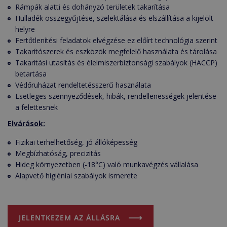
Rámpák alatti és dohányzó területek takarítása
Hulladék összegyűjtése, szelektálása és elszállítása a kijelölt
helyre
Fertőtlenítési feladatok elvégzése ez előírt technológia szerint
Takarítószerek és eszközök megfelelő használata és tárolása
Takarítási utasítás és élelmiszerbiztonsági szabályok (HACCP)
betartása
Védőruházat rendeltetésszerű használata
Esetleges szennyeződések, hibák, rendellenességek jelentése
a felettesnek
Elvárások:
Fizikai terhelhetőség, jó állóképesség
Megbízhatóság, precizitás
Hideg környezetben (-18°C) való munkavégzés vállalása
Alapvető higiéniai szabályok ismerete
JELENTKEZEM AZ ÁLLÁSRA