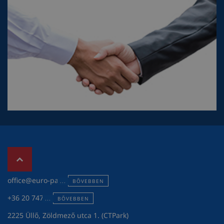
office@euro-pack.hu
BŐVEBBEN
+36 20 747 3119
BŐVEBBEN
2225 Üllő, Zöldmező utca 1. (CTPark)