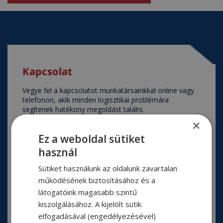
Kapcsolat
Vegye fel a kapcsolatot munkatársainkkal online vagy
telefonon, akik minden logisztikai problémára
segítenek hatékony megoldást találni.
×
BŐVEBBEN
Ez a weboldal sütiket
használ
Sütiket használunk az oldalunk zavartalan
működésének biztosításához és a
látogatóink magasabb szintű
kiszolgálásához. A kijelölt sütik
elfogadásával (engedélyezésével)