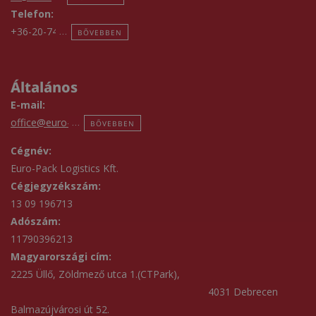
Telefon:
+36-20-747-3111
BŐVEBBEN
Általános
E-mail:
office@euro-pack.hu
BŐVEBBEN
Cégnév:
Euro-Pack Logistics Kft.
Cégjegyzékszám:
13 09 196713
Adószám:
11790396213
Magyarországi cím:
2225 Üllő, Zöldmező utca 1.(CTPark),
4031 Debrecen
Balmazújvárosi út 52.