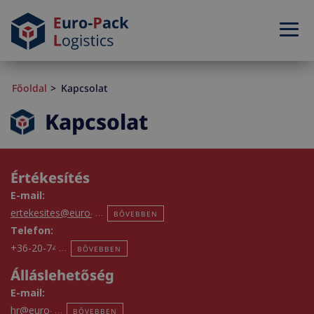
Főoldal
Kapcsolat
Kapcsolat
Értékesítés
E-mail:
ertekesites@euro-pack.hu
BŐVEBBEN
Telefon:
+36-20-747-3048
BŐVEBBEN
Álláslehetőség
E-mail:
hr@euro-pack.hu
BŐVEBBEN