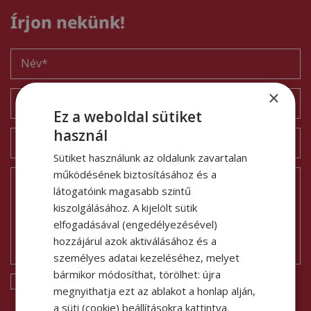
Írjon nekünk!
×
Ez a weboldal sütiket
használ
Sütiket használunk az oldalunk zavartalan
működésének biztosításához és a
látogatóink magasabb szintű
kiszolgálásához. A kijelölt sütik
elfogadásával (engedélyezésével)
hozzájárul azok aktiválásához és a
személyes adatai kezeléséhez, melyet
bármikor módosíthat, törölhet: újra
Elfogadom az
adatvédelmi feltételeket
.
megnyithatja ezt az ablakot a honlap alján,
a süti (cookie) beállításokra kattintva.