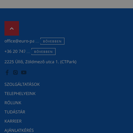
office@euro-pack.hu
BŐVEBBEN
+36 20 747 3119
BŐVEBBEN
2225 Üllő, Zöldmező utca 1. (CTPark)
SZOLGÁLTATÁSOK
TELEPHELYEINK
RÓLUNK
TUDÁSTÁR
KARRIER
AJÁNLATKÉRÉS