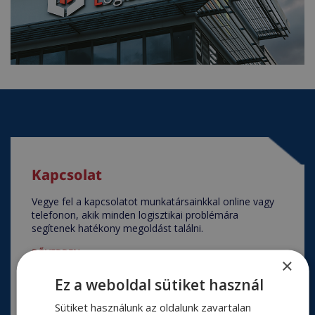
Kapcsolat
Vegye fel a kapcsolatot munkatársainkkal online vagy
telefonon, akik minden logisztikai problémára
segítenek hatékony megoldást találni.
BŐVEBBEN
×
Ez a weboldal sütiket használ
Sütiket használunk az oldalunk zavartalan