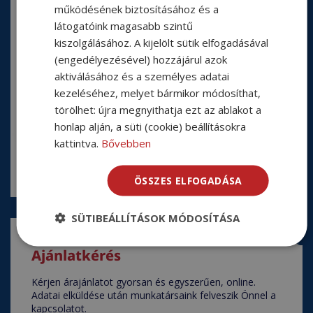
működésének biztosításához és a
látogatóink magasabb szintű
kiszolgálásához. A kijelölt sütik elfogadásával
(engedélyezésével) hozzájárul azok
aktiválásához és a személyes adatai
kezeléséhez, melyet bármikor módosíthat,
törölhet: újra megnyithatja ezt az ablakot a
honlap alján, a süti (cookie) beállításokra
kattintva.
Bővebben
ÖSSZES ELFOGADÁSA
SÜTIBEÁLLÍTÁSOK MÓDOSÍTÁSA
Ajánlatkérés
Kérjen árajánlatot gyorsan és egyszerűen, online.
Adatai elküldése után munkatársaink felveszik Önnel a
kapcsolatot.