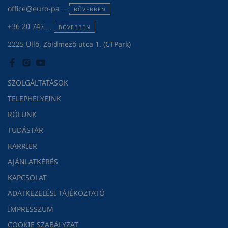
office@euro-pack.hu
BŐVEBBEN
+36 20 747 3119
BŐVEBBEN
2225 Üllő, Zöldmező utca 1. (CTPark)
SZOLGÁLTATÁSOK
TELEPHELYEINK
RÓLUNK
TUDÁSTÁR
KARRIER
AJÁNLATKÉRÉS
KAPCSOLAT
ADATKEZELÉSI TÁJÉKOZTATÓ
IMPRESSZUM
COOKIE SZABÁLYZAT