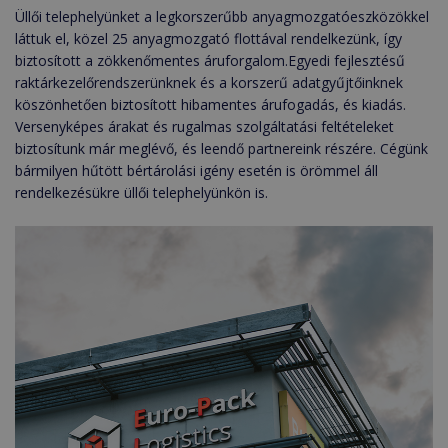
Üllői telephelyünket a legkorszerűbb anyagmozgatóeszközökkel
láttuk el, közel 25 anyagmozgató flottával rendelkezünk, így
biztosított a zökkenőmentes áruforgalom.Egyedi fejlesztésű
raktárkezelőrendszerünknek és a korszerű adatgyűjtőinknek
köszönhetően biztosított hibamentes árufogadás, és kiadás.
Versenyképes árakat és rugalmas szolgáltatási feltételeket
biztosítunk már meglévő, és leendő partnereink részére. Cégünk
bármilyen hűtött bértárolási igény esetén is örömmel áll
rendelkezésükre üllői telephelyünkön is.