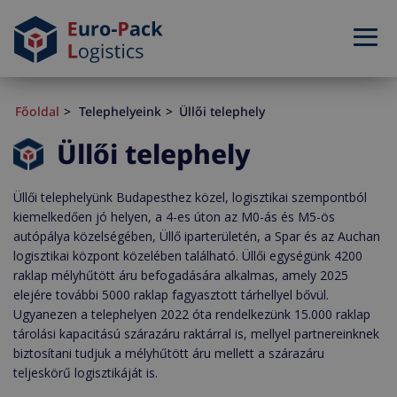
Főoldal
Telephelyeink
Üllői telephely
Üllői telephely
Üllői telephelyünk Budapesthez közel, logisztikai szempontból
kiemelkedően jó helyen, a 4-es úton az M0-ás és M5-ös
autópálya közelségében, Üllő iparterületén, a Spar és az Auchan
logisztikai központ közelében található. Üllői egységünk 4200
raklap mélyhűtött áru befogadására alkalmas, amely 2025
elejére további 5000 raklap fagyasztott tárhellyel bővül.
Ugyanezen a telephelyen 2022 óta rendelkezünk 15.000 raklap
tárolási kapacitású szárazáru raktárral is, mellyel partnereinknek
biztosítani tudjuk a mélyhűtött áru mellett a szárazáru
teljeskörű logisztikáját is.