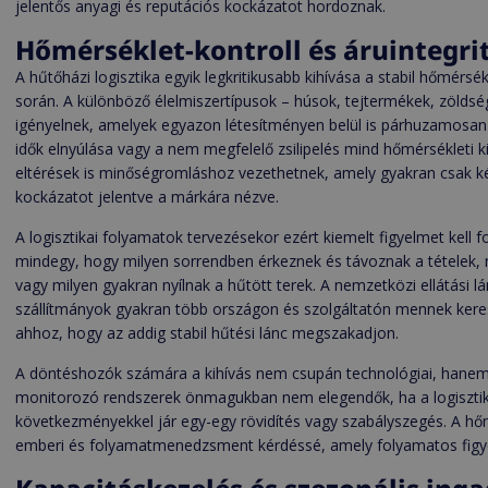
jelentős anyagi és reputációs kockázatot hordoznak.
Hőmérséklet-kontroll és áruintegri
A hűtőházi logisztika egyik legkritikusabb kihívása a stabil hőmérsék
során. A különböző élelmiszertípusok – húsok, tejtermékek, zöldsé
igényelnek, amelyek egyazon létesítményen belül is párhuzamosan
idők elnyúlása vagy a nem megfelelő zsilipelés mind hőmérsékleti k
eltérések is minőségromláshoz vezethetnek, amely gyakran csak ké
kockázatot jelentve a márkára nézve.
A logisztikai folyamatok tervezésekor ezért kiemelt figyelmet kell
mindegy, hogy milyen sorrendben érkeznek és távoznak a tételek,
vagy milyen gyakran nyílnak a hűtött terek. A nemzetközi ellátási 
szállítmányok gyakran több országon és szolgáltatón mennek keres
ahhoz, hogy az addig stabil hűtési lánc megszakadjon.
A döntéshozók számára a kihívás nem csupán technológiai, hanem 
monitorozó rendszerek önmagukban nem elegendők, ha a logisztikai
következményekkel jár egy-egy rövidítés vagy szabályszegés. A hőm
emberi és folyamatmenedzsment kérdéssé, amely folyamatos figyel