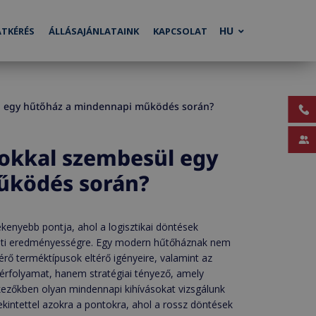
HU
ATKÉRÉS
ÁLLÁSAJÁNLATAINK
KAPCSOLAT
sül egy hűtőház a mindennapi működés során?
ásokkal szembesül egy
űködés során?
ékenyebb pontja, ahol a logisztikai döntések
zleti eredményességre. Egy modern hűtőháznak nem
térő terméktípusok eltérő igényeire, valamint az
ttérfolyamat, hanem stratégiai tényező, amely
etkezőkben olyan mindennapi kihívásokat vizsgálunk
kintettel azokra a pontokra, ahol a rossz döntések