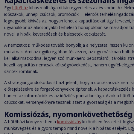
Kapacitáskezelés és szezonális ing
Egy
hűtőház
kihasználtsága ritkán egyenletes az év során. Az élelmi
időszakok, ünnepi csúcsok, promóciók – jelentős terhelésingadozás
legnagyobb kihívás az, hogyan lehet a kapacitásokat úgy tervezni, 
ugyanakkor az alacsonyabb terhelésű hónapokban se maradjon túl so
növeli a hibák, keveredések és balesetek kockázatát.
A nemzetközi működés tovább bonyolítja a helyzetet, hiszen külön
mutatnak. Ami az egyik régióban főszezon, az egy másikban holtidő
kell alkalmazkodnia, legyen szó munkaerő-beosztásról, tárolási strat
kezelt kapacitás nemcsak költségnövekedést, hanem ügyfél-elégede
szintek romlanak.
A stratégiai gondolkodás itt azt jelenti, hogy a döntéshozók nem k
előrejelzésekre és forgatókönyvekre építenek. A kapacitáskezelés log
hanem az információk és az időzítés pontatlansága. Azok a hűtőház
csúcsokat, versenyelőnyre tesznek szert a gyorsaság és a megbízh
Komissiózás, nyomonkövethetőség 
A hűtőházi környezetben a
komissiózás
különösen összetett logiszt
munkavégzés és a gyors tempó mind növelik a hibázás esélyét. Egy 