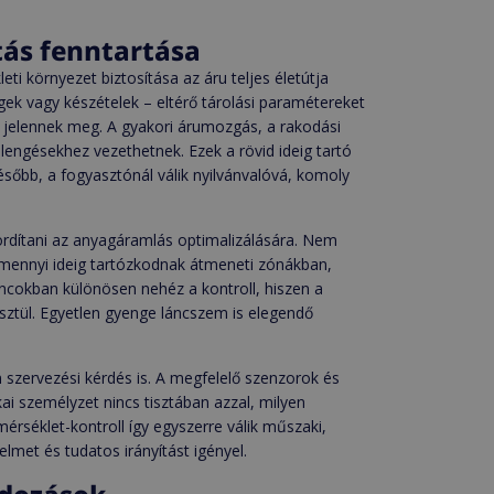
tás fenntartása
leti környezet biztosítása az áru teljes életútja
gek vagy készételek – eltérő tárolási paramétereket
 jelennek meg. A gyakori árumozgás, a rakodási
ilengésekhez vezethetnek. Ezek a rövid ideig tartó
sőbb, a fogyasztónál válik nyilvánvalóvá, komoly
 fordítani az anyagáramlás optimalizálására. Nem
 mennyi ideig tartózkodnak átmeneti zónákban,
láncokban különösen nehéz a kontroll, hiszen a
ztül. Egyetlen gyenge láncszem is elegendő
szervezési kérdés is. A megfelelő szenzorok és
 személyzet nincs tisztában azzal, milyen
érséklet-kontroll így egyszerre válik műszaki,
met és tudatos irányítást igényel.