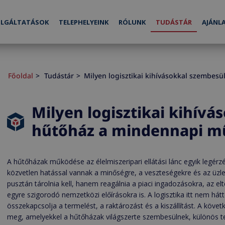
LGÁLTATÁSOK
TELEPHELYEINK
RÓLUNK
TUDÁSTÁR
AJÁNL
Főoldal
Tudástár
Milyen logisztikai kihívásokkal szembe
Milyen logisztikai kihív
hűtőház a mindennapi m
A hűtőházak működése az élelmiszeripari ellátási lánc egyik legérz
közvetlen hatással vannak a minőségre, a veszteségekre és az ü
pusztán tárolnia kell, hanem reagálnia a piaci ingadozásokra, az el
egyre szigorodó nemzetközi előírásokra is. A logisztika itt nem há
összekapcsolja a termelést, a raktározást és a kiszállítást. A köv
meg, amelyekkel a hűtőházak világszerte szembesülnek, különös te