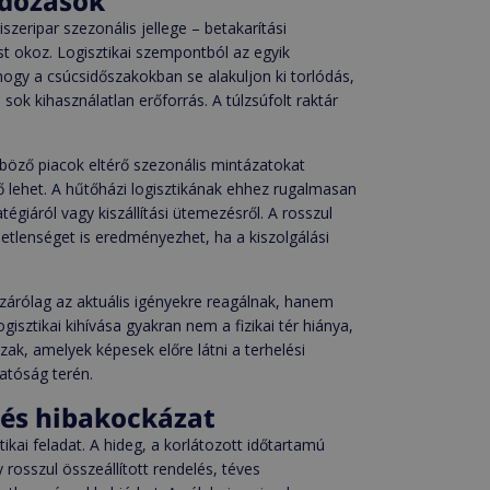
adozások
szeripar szezonális jellege – betakarítási
t okoz. Logisztikai szempontból az egyik
hogy a csúcsidőszakokban se alakuljon ki torlódás,
k kihasználatlan erőforrás. A túlzsúfolt raktár
böző piacok eltérő szezonális mintázatokat
 lehet. A hűtőházi logisztikának ehhez rugalmasan
égiáról vagy kiszállítási ütemezésről. A rosszul
tlenséget is eredményezhet, ha a kiszolgálási
izárólag az aktuális igényekre reagálnak, hanem
isztikai kihívása gyakran nem a fizikai tér hiánya,
ak, amelyek képesek előre látni a terhelési
atóság terén.
és hibakockázat
ikai feladat. A hideg, a korlátozott időtartamú
rosszul összeállított rendelés, téves