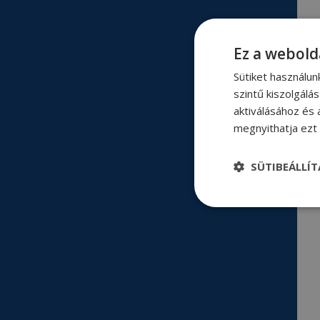
Ez a webold
Sütiket használu
szintű kiszolgálá
aktiválásához és 
megnyithatja ezt a
SÜTIBEÁLLÍ