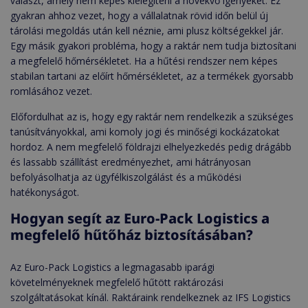
választ, amely nem képes kielégíteni a növekvő igényeket. Ez
gyakran ahhoz vezet, hogy a vállalatnak rövid időn belül új
tárolási megoldás után kell néznie, ami plusz költségekkel jár.
Egy másik gyakori probléma, hogy a raktár nem tudja biztosítani
a megfelelő hőmérsékletet. Ha a hűtési rendszer nem képes
stabilan tartani az előírt hőmérsékletet, az a termékek gyorsabb
romlásához vezet.
Előfordulhat az is, hogy egy raktár nem rendelkezik a szükséges
tanúsítványokkal, ami komoly jogi és minőségi kockázatokat
hordoz. A nem megfelelő földrajzi elhelyezkedés pedig drágább
és lassabb szállítást eredményezhet, ami hátrányosan
befolyásolhatja az ügyfélkiszolgálást és a működési
hatékonyságot.
Hogyan segít az Euro-Pack Logistics a
megfelelő hűtőház biztosításában?
Az Euro-Pack Logistics a legmagasabb iparági
követelményeknek megfelelő hűtött raktározási
szolgáltatásokat kínál. Raktáraink rendelkeznek az IFS Logistics