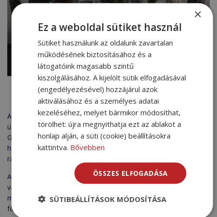
×
Ez a weboldal sütiket használ
Sütiket használunk az oldalunk zavartalan
működésének biztosításához és a
látogatóink magasabb szintű
kiszolgálásához. A kijelölt sütik elfogadásával
(engedélyezésével) hozzájárul azok
aktiválásához és a személyes adatai
kezeléséhez, melyet bármikor módosíthat,
A vállalat kiemelt partnerei között szerepelnek olyan ismert
törölhet: újra megnyithatja ezt az ablakot a
ügyfelek, mint a LIDL Magyarország Bt., Gallicoop Zrt., Master
honlap alján, a süti (cookie) beállításokra
Good Kft., Pek Snack Kft. és HAVI Logistics Kft., akik számára
kattintva.
Bővebben
hosszú távon biztosítunk megbízható és hatékony hűtött
raktározási megoldásokat.
ÖSSZES ELFOGADÁSA
Az Euro-Pack Logistics szolgáltatásai rugalmasan igazodnak a
változó piaci igényekhez, biztosítva a megfelelő kapacitást és a
magas szintű logisztikai támogatást. Ha vállalkozásod számára
SÜTIBEÁLLÍTÁSOK MÓDOSÍTÁSA
fontos a megbízható és minőségi hűtött tárolás, az Euro-Pack