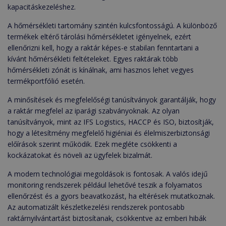
kapacitáskezeléshez.
A hőmérsékleti tartomány szintén kulcsfontosságú. A különböző
termékek eltérő tárolási hőmérsékletet igényelnek, ezért
ellenőrizni kell, hogy a raktár képes-e stabilan fenntartani a
kívánt hőmérsékleti feltételeket. Egyes raktárak több
hőmérsékleti zónát is kínálnak, ami hasznos lehet vegyes
termékportfólió esetén.
A minősítések és megfelelőségi tanúsítványok garantálják, hogy
a raktár megfelel az iparági szabványoknak. Az olyan
tanúsítványok, mint az IFS Logistics, HACCP és ISO, biztosítják,
hogy a létesítmény megfelelő higiéniai és élelmiszerbiztonsági
előírások szerint működik. Ezek megléte csökkenti a
kockázatokat és növeli az ügyfelek bizalmát.
A modern technológiai megoldások is fontosak. A valós idejű
monitoring rendszerek például lehetővé teszik a folyamatos
ellenőrzést és a gyors beavatkozást, ha eltérések mutatkoznak.
Az automatizált készletkezelési rendszerek pontosabb
raktárnyilvántartást biztosítanak, csökkentve az emberi hibák