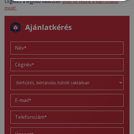
Logistics a legjobb választás!
Vedd fel velünk a kapcsolatot
most!
Ajánlatkérés