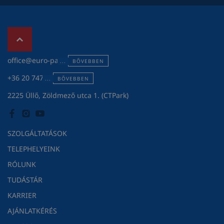
office@euro-pack.hu
BŐVEBBEN
+36 20 747 3119
BŐVEBBEN
2225 Üllő, Zöldmező utca 1. (CTPark)
SZOLGÁLTATÁSOK
TELEPHELYEINK
RÓLUNK
TUDÁSTÁR
KARRIER
AJÁNLATKÉRÉS