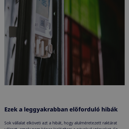
Ezek a leggyakrabban előforduló hibák
Sok vállalat elköveti azt a hibát, hogy alulméretezett raktárat