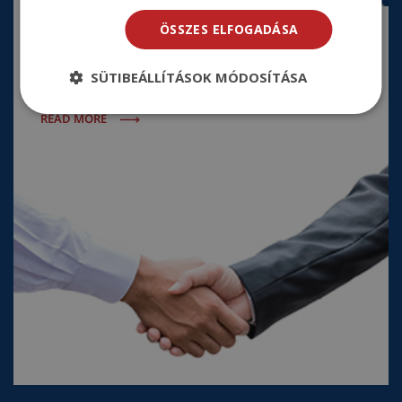
Request a quote
ÖSSZES ELFOGADÁSA
Request a quote quickly and easily online. Once your
details are submitted, our team will get in touch with
SÜTIBEÁLLÍTÁSOK MÓDOSÍTÁSA
you.
READ MORE