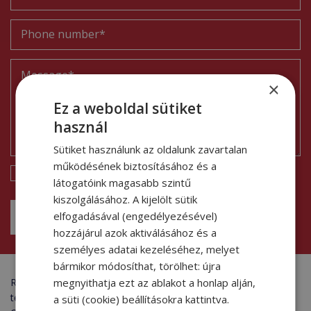
×
Ez a weboldal sütiket
használ
Sütiket használunk az oldalunk zavartalan
működésének biztosításához és a
I accept the
privacy policy
.
látogatóink magasabb szintű
kiszolgálásához. A kijelölt sütik
elfogadásával (engedélyezésével)
SEND
hozzájárul azok aktiválásához és a
személyes adatai kezeléséhez, melyet
bármikor módosíthat, törölhet: újra
megnyithatja ezt az ablakot a honlap alján,
Request a quote quickly and easily online. Get in touch with our
team — we’re here to help you find the ideal logistics solution.
a süti (cookie) beállításokra kattintva.