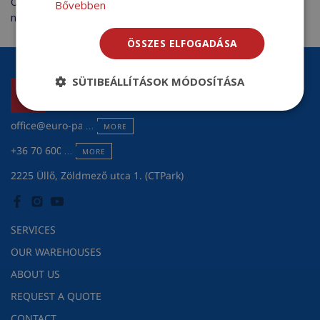
Our flexible, tailor-made services are designed to meet every
Bővebben
need.
ÖSSZES ELFOGADÁSA
SÜTIBEÁLLÍTÁSOK MÓDOSÍTÁSA
office@euro-pack.hu
MORE
+36 70 600 7301
MORE
2225 Üllő, Zöldmező utca 1. (CTPark)
SERVICES
OUR WAREHOUSES
ABOUT US
REQUEST A QUOTE
CONTACT