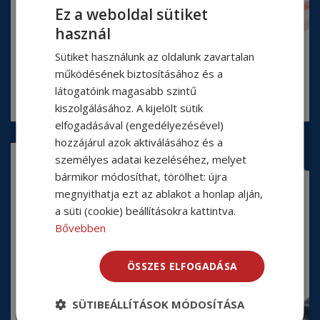
Ez a weboldal sütiket
használ
Sütiket használunk az oldalunk zavartalan
működésének biztosításához és a
látogatóink magasabb szintű
kiszolgálásához. A kijelölt sütik
elfogadásával (engedélyezésével)
hozzájárul azok aktiválásához és a
személyes adatai kezeléséhez, melyet
bármikor módosíthat, törölhet: újra
Request a quote
megnyithatja ezt az ablakot a honlap alján,
Request a quote quickly and easily online. Once your
a süti (cookie) beállításokra kattintva.
details are submitted, our team will get in touch with
Bővebben
you.
READ MORE
ÖSSZES ELFOGADÁSA
SÜTIBEÁLLÍTÁSOK MÓDOSÍTÁSA